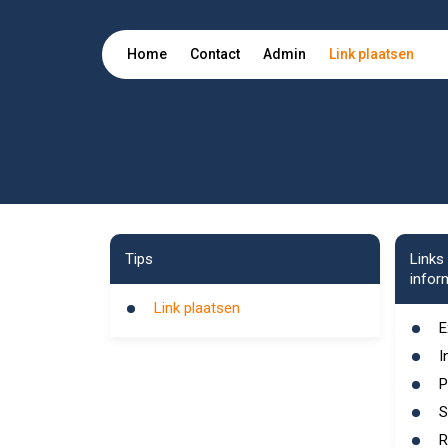
Home
Contact
Admin
Link plaatsen
Tips
Links
infor
Link plaatsen
E
I
P
S
R