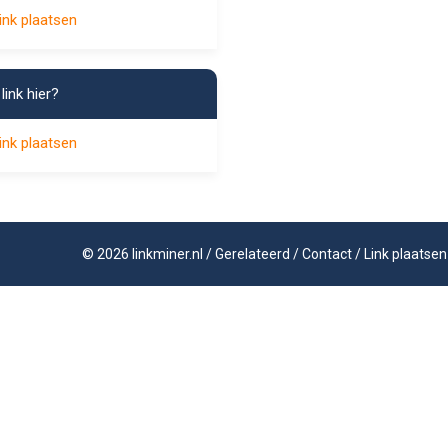
ink plaatsen
link hier?
ink plaatsen
©
2026
linkminer.nl
/
Gerelateerd
/
Contact
/
Link plaatsen