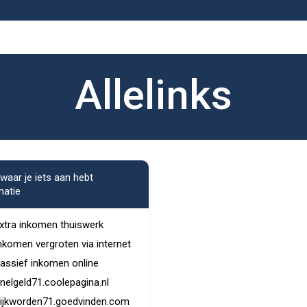
Allelinks
 waar je iets aan hebt
matie
xtra inkomen thuiswerk
nkomen vergroten via internet
assief inkomen online
nelgeld71.coolepagina.nl
ijkworden71.goedvinden.com